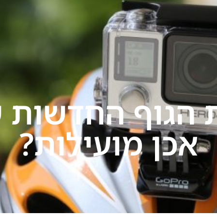
תחומי התמחות
הרצאות
בתקשורת
בלוג
יצ
 הגוף החדשות ש
אכן מועילות?