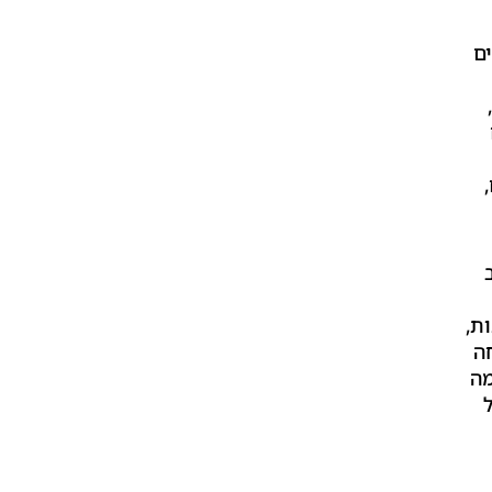
ם
ת,
ה
מה