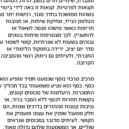
מוגברת, שינויים חדים במצב הרוח, הסתגרו
וקנאות לפרטיות. קנאות זו באה לידי ביטוי
בשהות ממושכת בחדר סגור, רגישות יתר סב
הטלפון הנייד, מחיקת שיחות, או תגובות
חריפות כאשר מישהו מנסה לשאול או
להתעניין. לכך מצטרפות שיחות בטונים
גבוהים בשעות לא שגרתיות, קושי לשמור ע
סדר יום יציב, ירידה בתפקוד הלימודי או
החברתי, ולעיתים גם ניתוק רגשי מהסביבה
הקרובה.
מרכיב מרכזי נוסף שכמעט תמיד מופיע הוא
כסף. כסף הוא מניע משמעותי בכל תהליך ש
התמכרות. היעלמות של סכומים קטנים,
בקשות חוזרות לכסף ללא הסבר ברור, או
גניבות קטנות מההורים בדרכים שונות, הם
חלק ממעגל שמזין את עצמו ומעמיק את
הקושי. לעיתים מדובר בסכומים שנראים
שוליים, אך המשמעות שלהם גדולה מאוד.