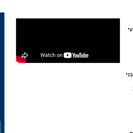
עי
ני