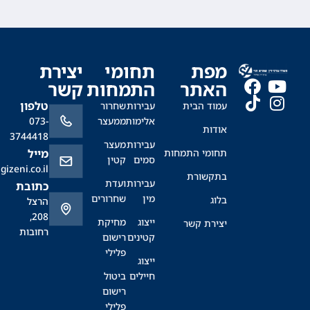
מפת
תחומי
יצירת
האתר
התמחות
קשר
טלפון
עמוד הבית
עבירות
שחרור
אלימות
ממעצר
073-
אודות
3744418
עבירות
מעצר
תחומי התמחות
מייל
סמים
קטין
office@sagizeni.co.il
בתקשורת
עבירות
ועדת
כתובת
מין
שחרורים
בלוג
הרצל
208,
ייצוג
מחיקת
יצירת קשר
רחובות
קטינים
רישום
פלילי
ייצוג
חיילים
ביטול
רישום
פלילי