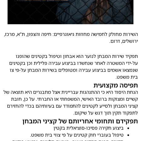
חולק לחמישה מחוזות גיאוגרפיים: חיפה והצפון, ת"א, מרכז,
דרום.
רות המבחן לנוער הוא אבחון וטיפול בקטינים שהופנו
משטרה לאחר שנחשדו בביצוע עבירה פלילית וכן בקטינים
שמים בביצוע עבירה ומטופלים בשירות המבחן על-פי צו
ט.
 מקצועית
וד היא כי ההתנהגות עבריינית אצל מתבגרים היא תוצאה של
צוקות ברובד האישי, המשפחתי או החברתי. על כן, חובת
בחן ולסייע לקטינים להתמודד עם בעיותיהם בכדי להחזירם
קין תוך דגש על שיקום.
 ותחומי אחריותם של קציני המבחן
צוע חקירה פסיכו-סוציאלית בקטין
פול בעוברי חוק קטינים על פי צווי בית משפט.