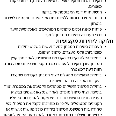
ירה, הכנת תסקיר מעצר , מציאת חלופות, וביצוע פיקוח
צרים.
שת חוות דעת המבוססת על בדיקה
נה ומסירת דוחות ללשכת גיוס על קטינים מועמדים לשירות
טחון.
תוח מענה וכלים טיפוליים המותאמים לאוכלוסיית היעד
כי העבודה בשירות המבחן לנוער
ליחידות מקצועיות
בודה בשירות המבחן לנוער נעשית בשלוש יחידות
צועיות: קלט, מעצרים, טיפול ושיקום.
חידת הקלט נקלטים הקטינים החשודים, לאחר מכן קצין
בחן עורך חקירה להערכת מצב הקטין וצרכיו ובסופה כותב
ות דעת למשטרה.
חידת המעצרים מטפלים קציני המבחן בקטינים שנעצרו
קבות העבירה בה הם חשודים.
חידת הטיפול והשיקום מטופלים הקטינים/ות במסגרת "צווי
ניים", וצווי טיפול סופיים לאחר שנמצאו אשמים בביצוע
בירה ובית המשפט סבר כי יש מקום להתערבות טיפולית.
טינים המטופלים על-פי צו מחויבים לקבל את הטיפול, כפי
ורה בית המשפט. הטיפול ביחידה כולל פגישות אישיות או
וצתיות ושילוב בתוכניות במטרה להחזיר את הקטין לתפקוד