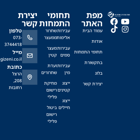
מפת
תחומי
יצירת
האתר
התמחות
קשר
טלפון
עמוד הבית
עבירות
שחרור
אלימות
ממעצר
073-
אודות
3744418
עבירות
מעצר
תחומי התמחות
מייל
סמים
קטין
office@sagizeni.co.il
בתקשורת
עבירות
ועדת
כתובת
מין
שחרורים
בלוג
הרצל
208,
ייצוג
מחיקת
יצירת קשר
רחובות
קטינים
רישום
פלילי
ייצוג
חיילים
ביטול
רישום
פלילי