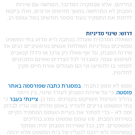
. אלא שבמקרה המדובר, הפגישה עם שירות
לא התרחשה במשך חודשים ארוכים, ואלו ביקשו
את התסקיר בעוד מספר חודשים בשל עומס רב.
ינוי מדיניות
המרכזית שעולה בכתבה היא מדוע בתי המשפט
ם במדיניות השולחת אנשים נורמטיביים רבים אל
מבחן, על אף שאלו רק צרכו או גידלו קנאביס
 עצמי, כשברור לכל הצדדים שאינם מתכוונים
ו ולהפיצו וכי הם מנהלים אורח חיים תקין
.
 מזמן כתבתי,
במסגרת כתבה שפורסמה באתר
 כי על שירות המבחן לעודד שינוי, בין היתר
טיפול והשיקום בקטינים. כמו כן,
ציינתי בעבר
כי
פט צריכים להגדיר באופן מדויק מה עליו לבדוק
 – כדי לפתור את בעיית העומס המתמיד הקיים
המבחן. זהו עומס שפשוט פוגע בהליכים
ים. לכן, ככל ששירות המבחן יהיה ממוקד
 ולא ייכנס לנעליו של בית המשפט אלא יהווה