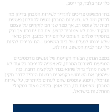
 בלבד, כך ייטב.
שפט צריכים להגדיר לשירות המבחן בדיוק מה
מה לא. בשירות המבחן נוטים להתלונן פעמים
ל עומס רב, אך מצד שני הם לוקחים על עצמם
שהם לא אמורים לבצע. אם הם יתרכזו אך ורק
שלהם, העומס עליהם ירד כמובן, ולכן כדאי
סו לנעליו של בית המשפט – הם צריכים להיות
 לבית המשפט ותו לא.
תון, הבעיה הקיימת של אנשים נורמטיביים
 לשירות המבחן, לא צפויה להיפתר כל עוד לא
הלך גדול שהוא בגדר לגליזציה רחבה. כזה
 את השימוש בקנאביס ברשות היחיד לדבר תקין
, וימנע עומסים שהם לעתים מיותרים, על שירות
מציאות כזו, בכל אופן, תלויה מאוד במקבלי
ת בישראל.