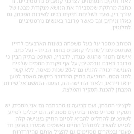
קים הנפתחים לצרכני קנאביס נורמטיביים. זו
רתקת שמסבירה את הנושא מנקודת מבטו של
ן, שעד לשליחת תיקים רבים לשירות המבחן, גם
יחים וגם כאשר מדובר באנשים נורמטיביים
.
מספר על בעל משפחה בשנות הארבעים לחייו
מגדל שתילי קנאביס בחצר הבית – ועל כתב
מור שהוגש כנגדו. לדבריו, השופט בתיק הבין כי
באדם נורמטיבי, על אף פקודת הסמים שלפיה
הענישה יכולה להגיע גם ל-20 שנות מאסר, ללא קשר
סם. התביעה בתיק המדובר ביקשה מאסר למען
יראו, ולאור הדרישה הזו, הופנה הנאשם אל שירות
להכנת תסקיר והמלצה.
המבחן, ועם קביעה זו מהכתבה גם אני מסכים, יש
כריע מאוד בתיקים מסוג זה. הם יכולים לסייע
ם להחליט להביא לסיום התיק בענישה קלה,
להשיב למסלול החיים נאשמים שמעדו באופן חד
במקרים מסוימים גם להציל אותם מהידרדרות