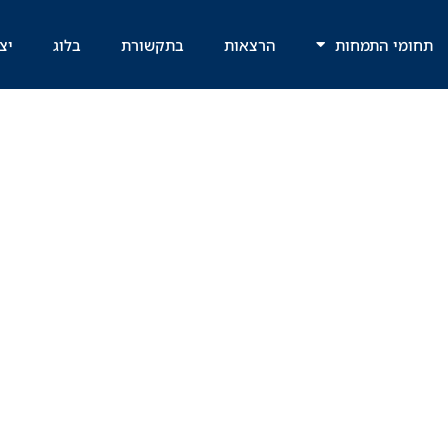
תחומי התמחות
הרצאות
בתקשורת
בלוג
יצ
לים הקיימים לס
לילי כנגד קטין?