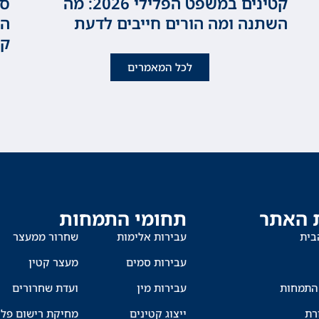
קטינים במשפט הפלילי 2026: מה
סכ
השתנה ומה הורים חייבים לדעת
המ
קט
לכל המאמרים
 האתר
תחומי התמחות
בית
עבירות אלימות
שחרור ממעצר
עבירות סמים
מעצר קטין
התמחות
עבירות מין
ועדת שחרורים
רת
ייצוג קטינים
מחיקת רישום פלי