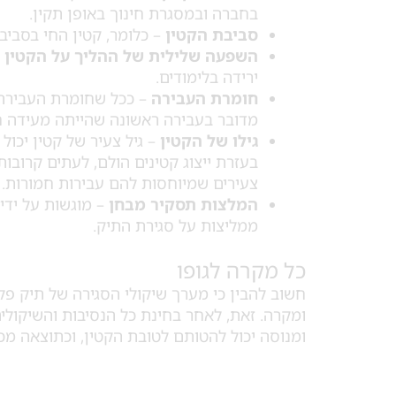
בחברה ובמסגרת חינוך באופן תקין.
סביבת הקטין
– כלומר, קטין החי בסביב
השפעה שלילית של ההליך על הקטין
–
ירידה בלימודים.
חומרת העבירה
– ככל שחומרת העבירה י
מדובר בעבירה ראשונה שהייתה מעידה ח
גילו של הקטין
– גיל צעיר של קטין יכול
בעזרת ייצוג קטינים הולם, לעתים קרובו
צעירים שמיוחסות להם עבירות חמורות.
המלצות תסקיר מבחן
– מוגשות על ידי 
ממליצות על סגירת התיק.
כל מקרה לגופו
חשוב להבין כי מערך שיקולי הסגירה של תיק פל
ומקרה. זאת, לאחר בחינת כל הנסיבות והשיקולים
ומנוסה יכול להטותם לטובת הקטין, וכתוצאה מכ