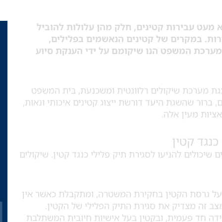
 מעט עבירות קטינים, חלק מהן עלולות להוביל
רות. במקרים של קטינים הנאשמים בפלילים,
מערכת המשפט הנו שיקומם על ידי הענקת סיוע
צגת מערכת שיקולים רלוונטית ומשכנעת, בית המשפט
 ברור שהשגת היעד דורשת ייצוג קטינים איכותי ונאות,
אציות מעין אלה.
כנגד קטין
שיכולים להניעו לסגירת תיק פלילי כנגד קטין. שיקולים
על גרסת הקטין בחקירת המשטרה, ומתקבלת כאשר אין
מצב זה מצדיק את סגירת התיק הפלילי של הקטין.
דה חד פעמית, ובקטין בעל אישיות חיובית המשתלבת