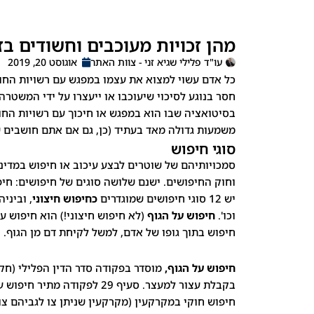
מהן זכויות מעוכבים וחשודים בז
עו"ד פלילי שגיא זני - צוות האתר
אוגוסט 20, 2019
כל אדם עשוי למצוא את עצמו במפגש עם רשויות החוק
חסר בנוגע לסיכוי שיעוכבו או ייעצרו על ידי המשטר
בסיטואציה שבו הוא במפגש או חיכוך עם רשויות החוק,
משמעות גדולה מאד בעתיד (כן, גם אם אתם חושבים ש
סוגי חיפוש
סמכויותיהם של שוטרים לבצע עיכוב או חיפוש במדינת
וחוק החיפושים. ישנם שלושה סוגים של חיפושים: חיפו
יש 12 סוגי חיפושים שמוגדרים
כחיפוש חיצוני
, וביני
וכו'.
חיפוש על הגוף
(לא חיפוש חיצוני!) הוא חיפוש על
חיפוש בתוך גופו של אדם, למשל לקיחת דם מן הגוף.
חיפוש על הגוף,
בקבלת עצור למעצר. סעיף 29 
חיפוש חוקי במקרקעין (מקרקעין שניתן צו לגביהם 