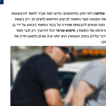
 פולשני
) לפי חוק החיפושים: נדרש יסוד סביר לחשד להימצאות
קשת הסכמה מצד החשוד לביצוע החיפוש (לשים לב: רק בקשת
הסכמה, ולא קבלת הסכמה). כמו כן, נקובים בסעיף 2 כמה תנאים להבטחת שמירה על כבוד החשוד (יבוצע על ידי בן
ופרטיותו של החשוד).
חיפוש פנימי
יכול להיערך רק לגבי חשד
סביר לעבירות מסוג "פשע", כלומר עבירות שעונש המירבי עליהן בחוק העונשין הוא יותר מ-3 שנים (למעט חריג של
ן).