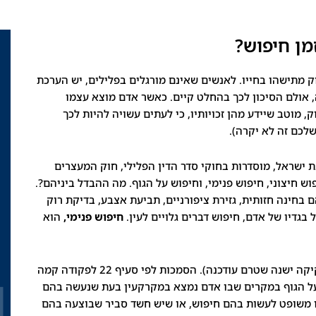
מן חיפוש?
 מתישהו בחייו. לאנשים שאינם מורגלים בפלילים, יש הערכת
ה, אולם הסיכון לכך בהחלט קיים. כאשר אדם מוצא עצמו
 מוטב שיידע מהן זכויותיו, כי לעתים עשויה להיות לכך
לכם זה לא יקרה).
 ישראל, מוסדרות בחוקי סדר הדין הפלילי, חוק המעצרים
ש חיצוני, חיפוש פנימי, וחיפוש על הגוף. מה ההבדל ביניהם?.
הם בחינה חזותית, גזירת ציפורניים, תביעת אצבע, בדיקת רוק
 בגדיו של אדם, חיפוש דברים גלויים לעין.
חיפוש פנימי,
הוא
מוסדר בפקודה סדר הדין הפלילי (חקיקה ישנה שטרם עודכנה). הסמכות לפי סעיף 22 לפקודה קמה
לפקודה מתיר חיפוש על הגוף במקרים שבו אדם נמצא במקרקעין בעת שנעשה בהם
צו משופט לעשות בהם חיפוש, או שיש חשד סביר שבוצעה בהם