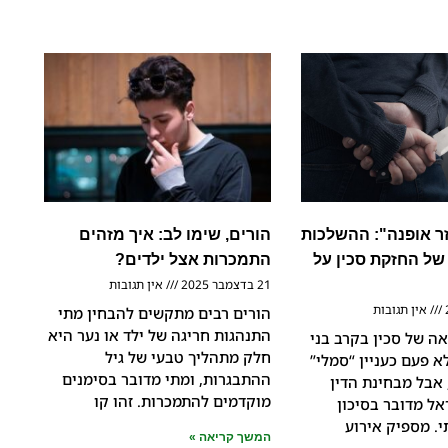
זר אופנה": ההשלכות
הורים, שימו לב: איך מזהים
ל החזקת סכין על
התמכרות אצל ילדים?
21 בדצמבר 2025
אין תגובות
אין תגובות
הורים רבים מתקשים להבחין מתי
התנהגות חריגה של ילד או נער היא
ה של סכין בקרב בני
חלק מתהליך טבעי של גיל
א פעם כעניין “סמלי”
ההתבגרות, ומתי מדובר בסימנים
 אבל מבחינת הדין
מוקדמים להתמכרות. זהו קו
אל מדובר בסיכון
. מספיק אירוע
המשך קריאה »