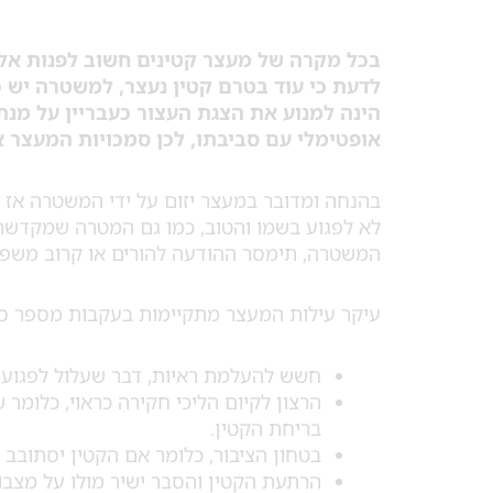
בכל מקרה של מעצר קטינים חשוב לפנות אל
לדעת כי עוד בטרם קטין נעצר, למשטרה יש 
הינה למנוע את הצגת העצור כעבריין על מנ
אופטימלי עם סביבתו, לכן סמכויות המעצר 
בהנחה ומדובר במעצר יזום על ידי המשטרה אז ה
לא לפגוע בשמו והטוב, כמו גם המטרה שמקדשת 
המשטרה, תימסר ההודעה להורים או קרוב משפח
עיקר עילות המעצר מתקיימות בעקבות מספר סע
חשש להעלמת ראיות, דבר שעלול לפגוע
הרצון לקיום הליכי חקירה כראוי, כלומר
בריחת הקטין.
בטחון הציבור, כלומר אם הקטין יסתובב
הרתעת הקטין והסבר ישיר מולו על מצבו