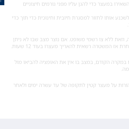
אירו במעצר כדי להגן עליו מפני גורמים חיצוניים
שכנע אותו לחזור למסגרת חיובית וחינוכית כדי תוך כדי
 גיל 14 הינו לחצי יממה, וזאת ללא צו רשמי משופט. אם נוצר מצב שבו לא ניתן
 אז המשטרה רשאית להאריך מעצרו בעוד 12 שעות.
ול להיעצר ל24 שעות אך כמו במקרה הקודם, במצב בו אין את האופציה להביאו מול
מה.
ורות על מעצר קטין לתקופה של עד עשרה ימים ולאחר