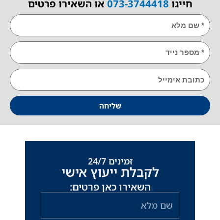
ייגו
073-3744418
או השאירו פרטים
E
שליחה
זמינים 24/7
לקבלת ייעוץ אישי
השאירו כאן פרטים:
שם
מלא