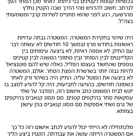
 קטנות לקטינים בני כיתתו. לאחר מכן הסחר הפך
חשוב להדגיש מהי הדרך שבה הקטין נחלץ
 רגע לפני שהוא מתגייס לשירות קרבי ומשמעותי
הוי בחקירת המשטרה. המשטרה גבתה עדויות
ראשונות בחודש מרץ ובמשך 10 חודשים לא עשתה דבר
: לא אספה ראיות, לא ביצעה עימותים בין
ים לבין הסוחר ובין מתווכי המשנה לבין קטינים
שהחשוד בעצמו הפליל, כאלה שיש להם פוטנציאל
גבוה יותר בשרשרת הפצת הסחר. אולם, המשטרה
ה את המוטל עליה. התיק היה בשיהוי ורק לאחר
חודשים, בהגיעה לתביעות, היה קל להגיע למצב בו
ית המשפט כתב אישום רזה, המדבר על שתי
סחר בהיקפים קטנים. סם מסוג קנאביס בהיקפים
ושתי אספקות סם מסוג קנאביס בגין עישון
ה לא הייתי יכול להגיע לכתב אישום רזה כל כך
רה הייתה עושה את עבודתה. הקטין ביצע הליך