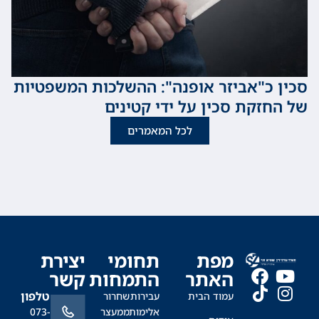
כ"אביזר אופנה": ההשלכות המשפטיות
זקת סכין על ידי קטינים
לכל המאמרים
מפת
תחומי
יצירת
האתר
התמחות
קשר
טלפון
עמוד הבית
עבירות
שחרור
אלימות
ממעצר
073-