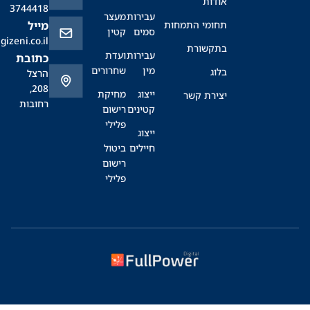
אודות
3744418
עבירות
מעצר
תחומי התמחות
מייל
סמים
קטין
office@sagizeni.co.il
בתקשורת
עבירות
ועדת
כתובת
מין
שחרורים
בלוג
הרצל
208,
ייצוג
מחיקת
יצירת קשר
רחובות
קטינים
רישום
פלילי
ייצוג
חיילים
ביטול
רישום
פלילי