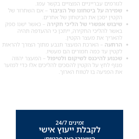
ורמים עברייניים המצויים בקשר עמו.
מירה על ביטחונו של הציבור
– אם השחרור של
טין יסכן את הביטחון של אחרים.
יבוש אפשרי של הליכי חקירה
– כאשר ישנו ספק
שר להליכי החקירה, ייתכן כי ההעדפה תהיה
אריך את מעצר הקטין.
רתעה
– הארכת המעצר תנבע מתוך הצורך להראות
טין עד כמה חמורים הם מעשיו.
נוע להיכנס לשיקום ולטיפול
– המעצר יהווה
וף לחץ על הקטין להסכים להליכים אלו כדי למזער
 הפגיעה בו לטווח הארוך.
זמינים 24/7
לקבלת ייעוץ אישי
השאירו כאן פרטים: