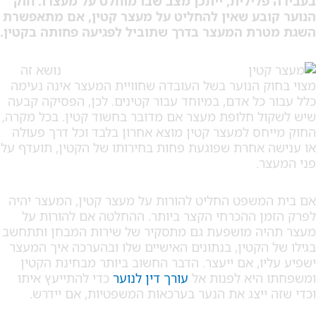
לילית, ייתכן מצב שבו מוחלט על מעצרו. חוק
ובע שאין להחליט על מעצר קטין, אם מתאפשרת
רת המעצר בדרך שתוביל לפגיעה פחותה בקטין.
נושא זה
ק הנוער בשל העובדה שחוויית המעצר אינה נעימה
 כל אדם, במיוחד עבור קטינים. לכן, הפסיקה קבעה
ל חלופת מעצר אם מדובר בחשוד קטין. בכל מקרה,
חס למעצר קטין מוצא אחרון בלבד וכל דרך פעולה
 אחרת שפוגעת פחות בחירותו של הקטין, תועדף על
ר.
משפט החליט להורות על מעצר קטין, המעצר יהיה
ן ההכרחי הקצר ביותר. ההחלטה אם להורות על
יה מושפעת גם מתסקיר של שירות המבחן ותתחשב
 הקטין, בנתונים האישיים שלו ובהערכה איך המעצר
יו, אם ייעצר. הדבר החשוב ביותר מבחינת הקטין
 היא לפנות אל
עורך דין לנוער
כדי להתייעץ איתו
 ייצג את הנער בערכאות המשפטיות, אם יידרש.