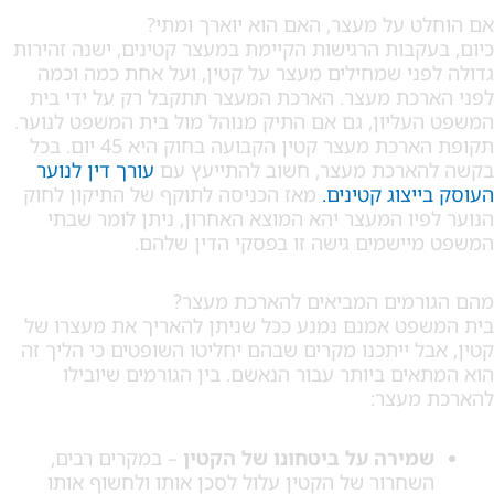
 על מעצר, האם הוא יוארך ומתי?
קבות הרגישות הקיימת במעצר קטינים, ישנה זהירות
ני שמחילים מעצר על קטין, ועל אחת כמה וכמה
כת מעצר. הארכת המעצר תתקבל רק על ידי בית
ליון, גם אם התיק מנוהל מול בית המשפט לנוער.
תקופת הארכת מעצר קטין הקבועה בחוק היא 45 יום. בכל
ארכת מעצר, חשוב להתייעץ עם
עורך דין לנוער
צוג קטינים.
מאז הכניסה לתוקף של התיקון לחוק
יו המעצר יהא המוצא האחרון, ניתן לומר שבתי
ישמים גישה זו בפסקי הדין שלהם.
רמים המביאים להארכת מעצר?
ט אמנם נמנע ככל שניתן להאריך את מעצרו של
ל ייתכנו מקרים שבהם יחליטו השופטים כי הליך זה
ים ביותר עבור הנאשם. בין הגורמים שיובילו
מעצר:
מירה על ביטחונו של הקטין
– במקרים רבים,
חרור של הקטין עלול לסכן אותו ולחשוף אותו