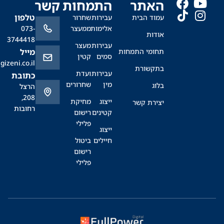
האתר
התמחות
קשר
טלפון
עמוד הבית
עבירות
שחרור
אלימות
ממעצר
073-
אודות
3744418
עבירות
מעצר
תחומי התמחות
מייל
סמים
קטין
office@sagizeni.co.il
בתקשורת
עבירות
ועדת
כתובת
מין
שחרורים
בלוג
הרצל
208,
ייצוג
מחיקת
יצירת קשר
רחובות
קטינים
רישום
פלילי
ייצוג
חיילים
ביטול
רישום
פלילי