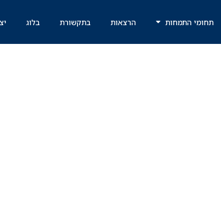
תחומי התמחות
הרצאות
בתקשורת
בלוג
יצ
 ייצוג נער החשו
מין בבת 13