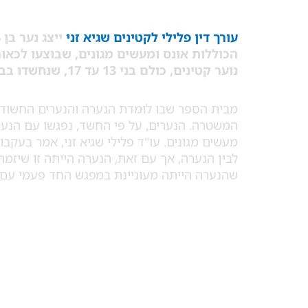
עורך דין פלילי לקטינים שגיא זני
ייצג נער בן 14 וחצי שנחשד במעורבות במספר
נוער קטינים, כולם בני 13 עד 17, שנחשדו בביצוע המעשים במשך מספר חודשים.
מבית הספר שבו לומדת הנערה והנערים החשודי
המשטרה. הנערים, על פי החשד, נפגשו עם הנערה
מעשים מגונים. עו"ד פלילי שגיא זני, אמר בעקבו
לבין הנערה, אך עם זאת, הנערה הייתה זו שיזמה
שהנערה הייתה מעוניינת במפגש החד פעמי עם 