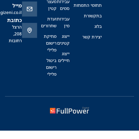
עבירות
מעצר
תחומי התמחות
מייל
סמים
קטין
office@sagizeni.co.il
בתקשורת
עבירות
ועדת
כתובת
מין
שחרורים
בלוג
הרצל
208,
ייצוג
מחיקת
יצירת קשר
רחובות
קטינים
רישום
פלילי
ייצוג
חיילים
ביטול
רישום
פלילי