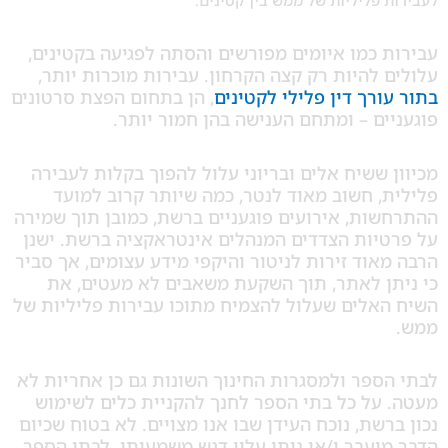
כמו איומים מפורשים והסתה לפגיעה בקטינים,
להיות רק קצה הקרחון. עבירות מוכרות יותר,
רך דין פלילי לקטינים
, הן בתחום הפצת סרטונים
ם – ומתחם הענישה בהן חמור יותר.
ששיח אלים ובריוני עלול להפוך בקלות לעבירה
 חשוב מאוד לנטר, כמה שיותר קרוב למועד
ות, אירועים פוגעניים ברשת, כמובן תוך שמירה
יות הצדדים המנהלים אינטראקציה ברשת. ישנן
וד זירות לניטור והיקפי מידע עצומים, אך סביר
ן לאתר, תוך השקעת משאבים לא מעטים, את
אלים שעלול להצמיח מתוכו עבירות פליליות של
פר ולמסגרות החינוך השונות גם כן אחריות לא
על כל בתי הספר לחנך להקניית כלים לשימוש
שת, נוכח העידן שבו אנו מצויים. לא בטוח שכיום
עבר ו/או ניתן עליו דגש משמעותי. לבתי הספר