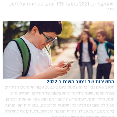
שהתקבלו ב-2021 במוקד 105 עסקו בפגיעות על רקע
 של ניטור השיח ב-2022
חשוב שאנו נבין כי המציאות כיום ב-2022 עבור הקטינים הלומדים
ר, שונה לחלוטין מהמציאות של הוריהם: המידע זמין
ידי יותר, לעתים קשה להבין אם הוא שקר או אמת, וכמובן
פעם גם מדיה כמו תמונות וסרטונים. במציאות הזו, פגיעה
ברשת עלולה להיות תכופה ואכזרית, ולעתים אף להידרדר
פליליות של ממש בין קטינים.