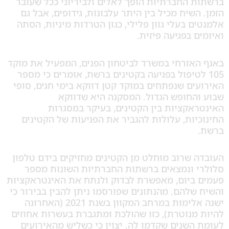
 החברתיות הופך לאלים ולביריוני ככל שעובר
שיח מכיל בין היתר עלבונות, גידופים, אבל גם
 בעלי גוון פלילי, כגון הטרדות מיניות, הסתה
 בפגיעה פיזית.
אזרחי במשרד לביטחון הפנים, המפעיל את מוקד
 לטיפול בפגיעה בקטינים ברשת, אומרים כי מספר
ם שנפתחים במוקד קטן דווקא בימי חגים, סופי
החופש הגדול. המסקנה היא שדווקא
קציות בין הקטינים, בעיקר במסגרות
ות, עלולות להגביר את הפגיעות של הקטינים
שרוב מוחלט מן הקטינים מחזיקים בידם טלפון
 ונמצאים ברשתות החברתיות השונות מספר
ביום, מאפשרת לבדוק ולנתח את האינטראקציות
להם. מהנתונים שפורסמו ניתן להבין בבירור כי
ישנה אלימות במרחב המקוון בשנת 2021 (האחרונה
מנוטרת), כזו שהולכת ומתגברת בעשרות אחוזים
שנים שקדמו לה. יצוין כי כשליש מהאירועים