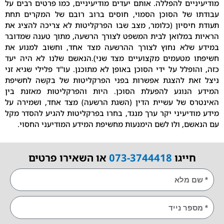
ים להפללה. אותם יעדים מודיעיניים, כמו פרטים רבים על
של הסוכן הסמוי, חוסים ברוב רובם של המקרים תחת
יסיון (כלומר, מצב שבו הפרקליטות לא צריכה להציג את
במלואן לבית המשפט לצורך הרשעה, מתוך טענה שמדובר
לא נחוץ לצורך ההרשעה מצד אחד, וחשוב למנוע את
מטעמים מקצועיים מצד שני).הנאשם שלנו לא היה יעד
פלל על ידי הסוכן באופן לא מתוכנן. עו"ד פלילי שגיא זני
ת להצגת אפשרות בפני הפרקליטות של בקשה לחשיפת
נוגע להפעלת הסוכן. היות והפרקליטות מאזנת בין
 של עשיית הדין (השגת הרשעה) מצד אחד, ושמירה על
יעיני יקר ערך מנגד, בחרו בפרקליטות להגיע להסדר מקל
, ולו לשם הימנעות מחשיפת המידע המודיעני החסוי.
ייגו
073-3744418
או השאירו פרטים