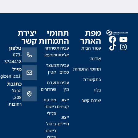
מפת
תחומי
יצירת
האתר
התמחות
קשר
טלפון
עמוד הבית
עבירות
שחרור
אלימות
ממעצר
073-
אודות
3744418
עבירות
מעצר
תחומי התמחות
מייל
סמים
קטין
office@sagizeni.co.il
בתקשורת
עבירות
ועדת
כתובת
מין
שחרורים
בלוג
הרצל
208,
ייצוג
מחיקת
יצירת קשר
רחובות
קטינים
רישום
פלילי
ייצוג
חיילים
ביטול
רישום
פלילי