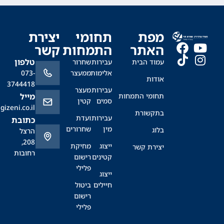
מפת
תחומי
יצירת
האתר
התמחות
קשר
טלפון
עמוד הבית
עבירות
שחרור
אלימות
ממעצר
073-
אודות
3744418
עבירות
מעצר
תחומי התמחות
מייל
סמים
קטין
office@sagizeni.co.il
בתקשורת
עבירות
ועדת
כתובת
מין
שחרורים
בלוג
הרצל
208,
ייצוג
מחיקת
יצירת קשר
רחובות
קטינים
רישום
פלילי
ייצוג
חיילים
ביטול
רישום
פלילי