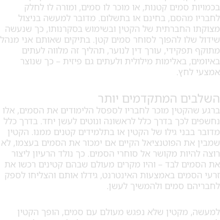
סמים קטנות, או מוכר לו סמים, ומורה לו לחלק
הסם, בחינם או בתשלום. מדובר למעשה בניצול
חברתית של הקטין ובשימוש בסקרנותו, כך שנעשה
ו להפוך לסוחר סמים קטן. בתיקים שאותם אני מנהל
קידי, עורך דין לנוער, תהליך זה מלווה לעתים
 באלימות מילולית ולעתים גם פיזית – כך שנוצר
ץ.
 המתקדמים יותר
טין מוכר לחבריו לספסל הלימודים את הסמים, אלו
כך בדרך כלל לראשונה ונוטים לעשן יחד. בדרך כלל
ני גילו של הקטין או בתלמידים קטנים ממנו. הקטין
 הפוטנציאל הקיים אם ימכור את הסמים בעצמו, לא
ות מקושר אל סוחרי הסמים. כך נולד הרעיון ליצור
 לבד – והיו מקרים מעולם שבהם קטינים רכשו את
ים באמצעות האינטרנט, גידלו אותם והצליחו לספק
סמים ולהמשיך לעשן.
קטין שלא נפגש מעולם עם סמים, הופך הקטין