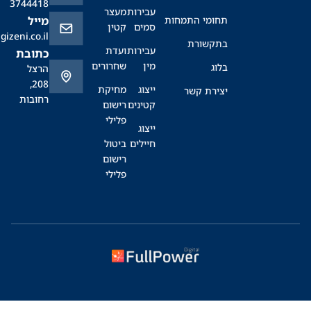
3744418
עבירות
מעצר
תחומי התמחות
מייל
סמים
קטין
office@sagizeni.co.il
בתקשורת
עבירות
ועדת
כתובת
מין
שחרורים
בלוג
הרצל
208,
ייצוג
מחיקת
יצירת קשר
רחובות
קטינים
רישום
פלילי
ייצוג
חיילים
ביטול
רישום
פלילי