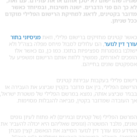
הרישום לא יסכן אותם או את עתידם. עם זאת,
 פני הדברים. ישנה חשיבות, ובמיוחד כאשר
קטינים, לדאוג למחיקת הרישום הפלילי מוקדם
ן.
נים מחזיקים ברישום פלילי, וזאת
מניסיוני בתור
לנוער
, הם עלולים לסבול מיחס מפלה בצה"ל ולא
מסגרות ספציפיות בתוכו. כמו כן, גם כאשר אלו
אזרחים, ממשיך ללוות אותם הרישום ומשפיע על
שונים בחייהם.
ילי בעקבות עבירות קטינים
פלילי, בין אם מדובר בקטין שביצע את העבירה או
יצע אותה, נמצא במרשם הפלילי של משטרת ישראל,
ה שמדובר בקטין, מביאה להגבלות מסוימות.
לילי (של קטינים ובגירים) לא פתוח לעיון גופים
לבד המשטרה (וגופים שאליהם היא יכולה להעביר את
ו עורך דין לנוער המייצג את הנאשם, קצין מבחן
 השב"כ, המשטרה הצבאית ומחלקת ב"ש בצה"ל.