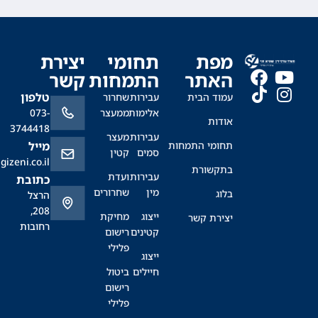
מפת
תחומי
יצירת
האתר
התמחות
קשר
טלפון
עמוד הבית
עבירות
שחרור
אלימות
ממעצר
073-
אודות
3744418
עבירות
מעצר
תחומי התמחות
מייל
סמים
קטין
office@sagizeni.co.il
בתקשורת
עבירות
ועדת
כתובת
מין
שחרורים
בלוג
הרצל
208,
ייצוג
מחיקת
יצירת קשר
רחובות
קטינים
רישום
פלילי
ייצוג
חיילים
ביטול
רישום
פלילי