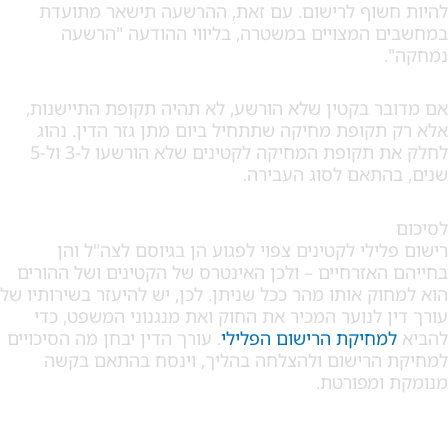
וף לרישום. עם זאת, ההרשעה תישאר מתועדת
המצויים במשטרה, בליווי ההודעה "הרשעה
 בקטין שלא הורשע, לא תהיה תקופת התיישנות,
קופת מחיקה שתתחיל ביום מתן גזר הדין. נהוג
לחלק את תקופת המחיקה לקטינים שלא הורשעו ל-3 ול-5
תאם לסוג העבירה.
לי לקטינים צפוי לפגוע הן בגיוסם לצה"ל והן
אזרחיים – ולכן האינטרס של הקטינים ושל ההורים
ק אותו מהר ככל שניתן. לכן, יש להיעזר בשירותיו של
 לנוער המכיר את החוק ואת מנגנוני המשפט, כדי
חיקת הרישום הפלילי
. עורך הדין יבחן מה הסיכויים
רישום ולהצלחה בהליך, וינסח בהתאם בקשה
מפורטת.