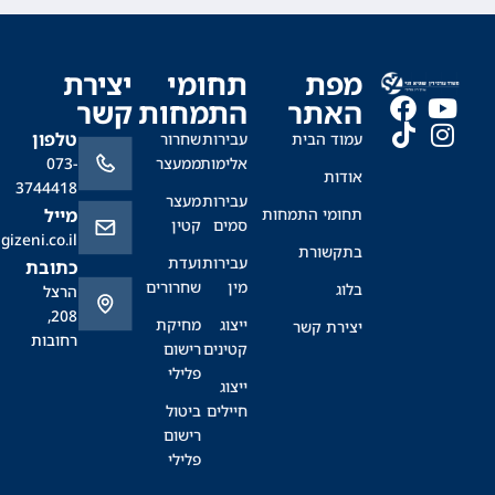
מפת
תחומי
יצירת
האתר
התמחות
קשר
טלפון
עמוד הבית
עבירות
שחרור
אלימות
ממעצר
073-
אודות
3744418
עבירות
מעצר
תחומי התמחות
מייל
סמים
קטין
office@sagizeni.co.il
בתקשורת
עבירות
ועדת
כתובת
מין
שחרורים
בלוג
הרצל
208,
ייצוג
מחיקת
יצירת קשר
רחובות
קטינים
רישום
פלילי
ייצוג
חיילים
ביטול
רישום
פלילי