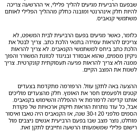
רביעית מגיעים להליך פלילי, אי ההרשעה צריכה
לק אינהרנטי ומובנה כחלק מההליך הפלילי לאותם
 קנאביס.
כאשר מגיעים בפעם הרביעית לבית המשפט, לא
להראות עמידה בתנאי הלכת כתב. צריך לבטל את
תב ביחס למשתמשי הקנאביס. לא צריך להראות
מסמים, שהוא אבסורד ובניגוד לכוונת המשורר והפוך
א צריך להראות פגיעה תעסוקתית קונקרטית. צריך
ת המצב הקיים.
באה לתקן עוול. הרפורמה מתקדמת בצעדים
לפעמים חסר את האומץ. חלק מהצעדים מוליכים
דימה לרפורמת אי ההפללה והשימוש בקנאביס.
 עוד נותרות הוראות חיקוק ארכאיות של פקודת
הסמים מלפני 20 ו-30 שנה, אז הקנאביס היה טאבו ואיסור
נוצר מצב שבו בפעם הרביעית אנשים ניצבים מול
לילי שמשמעותו הרשעה וחייבים לתקן זאת.