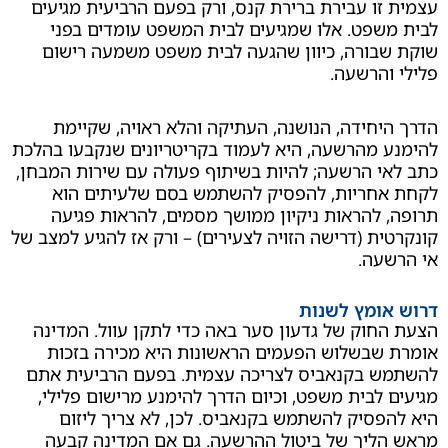
ו עבירת ברירת קנס, ורק בפעם הרביעית מגיעים
פט. אלו שמגיעים לבית המשפט עומדים בפני
ורה, כיוון שהגעה לבית משפט משמעה רישום
הרשעה.
חידה, הנושנה, העתיקה והלא ראויה, שקיימת
מהרשעה, היא לעמוד בקריטריונים שנקבעו בהלכת
 הרשעה; להיות בשיתוף פעולה עם שירות המבחן,
חריות, להפסיק להשתמש בסם שלעיתים הוא
להראות ניקיון ממושך מסמים, להראות פגיעה
ת (דרישה הזויה לצעירים) – ורק אז להגיע למצב של
עה.
ומץ לשנות
וק של גדעון סער באה כדי לתקן עוול. המדינה
שבשלוש הפעמים הראשונות היא מכירה בזכות
 בקנאביס לצריכה עצמית. בפעם הרביעית אתם
לבית משפט, וכיום הדרך להימנע מרישום פלילי,
סיק להשתמש בקנאביס. לכן, לא צריך ליזום
ליך של ביטול ההרשעה. גם אם המדינה קבעה