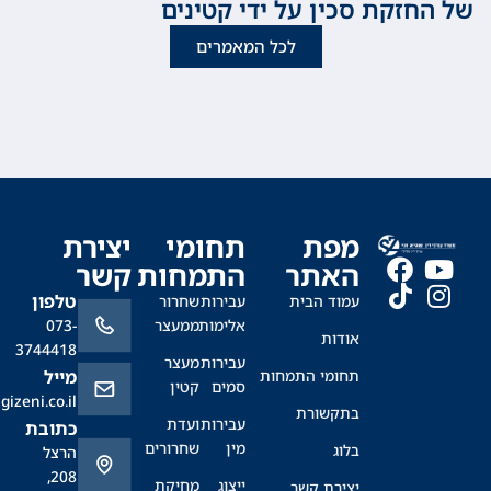
זקת סכין על ידי קטינים
לכל המאמרים
מפת
תחומי
יצירת
האתר
התמחות
קשר
טלפון
עמוד הבית
עבירות
שחרור
אלימות
ממעצר
073-
אודות
3744418
עבירות
מעצר
תחומי התמחות
מייל
סמים
קטין
office@sagizeni.co.il
בתקשורת
עבירות
ועדת
כתובת
מין
שחרורים
בלוג
הרצל
208,
ייצוג
מחיקת
יצירת קשר