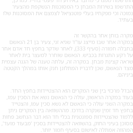
בשירות המבחן כי המסוכנות הנשקפת מהצעיר
י מפקחיו בעלי פוטנציאל לצמצם את המסוכנות שלו
חן אחר בהקשר זה
במקרה אחר שבו מייצג עו"ד שגיא זני, צעיר בן 21 הנאשם
בחבלה חמורה (סעיף 333), לאחר שדקר בחפץ חד אדם אחר
תגרות בכביש. הנאשם שוחרר למעצר בית לאחר
נת מבחן. במקרה זה, עלתה טענה של הגנה עצמית
ם, שכן לדבריו המתלונן חנק אותו במהלך הקטטה
זי בין שני המקרים הוא ההצטיידות בחפץ החד.
רה הראשון, עולה כי הנאשם נשא את הסכין עמו,
ני עולה כי הנאשם לא נשא סכין עמו, והצטייד
זמין שנקרה בדרכו. מההשוואה בין המקרים ניתן
צטיידות ספונטנית בכלי חד הוא דבר הנחשב פחות
יני החוק, בהשוואה להצטיידות בסכין 'מבעוד מועד',
מתלה לאישום בסעיף חמור יותר.