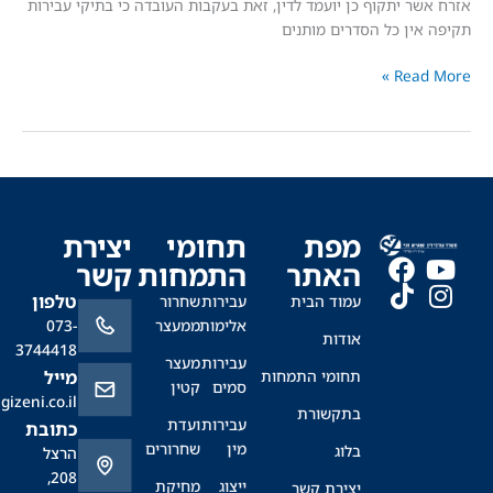
ר יתקוף כן יועמד לדין, זאת בעקבות העובדה כי בתיקי עבירות
ין כל הסדרים מותנים
Read
מפת
תחומי
יצירת
האתר
התמחות
קשר
טלפון
עמוד הבית
עבירות
שחרור
אלימות
ממעצר
073-
אודות
3744418
עבירות
מעצר
תחומי התמחות
מייל
סמים
קטין
office@sagizeni.co.il
בתקשורת
עבירות
ועדת
כתובת
מין
שחרורים
בלוג
הרצל
208,
ייצוג
מחיקת
יצירת קשר