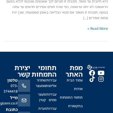
בית עד מאוד. תוכנית זו תגרום לכך שאנשים שנכנסו לכלא בפעם
 לא יחוו טראומה, כפי שהיו חווים אסירים חדשים עד עתה.
תוכנית זו תשפר את תנאי הכליאה באופן משמעותי, שכן יהיו
ירים […]
Read
מפת
תחומי
יצירת
האתר
התמחות
קשר
טלפון
עמוד הבית
עבירות
שחרור
אלימות
ממעצר
073-
אודות
3744418
עבירות
מעצר
תחומי התמחות
מייל
סמים
קטין
office@sagizeni.co.il
בתקשורת
עבירות
ועדת
כתובת