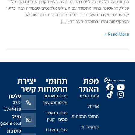
ל הליכים פליליים כנגד בני נוער. בעצם קטין שנפתח נגדו הליך
לראשונה בחייו מתמודד עם משולש אלמנטים שבמידה רבה יכריעו
ו: חקירת משטרה, שירות המבחן ורשות התביעות או
ות (תלוי בחומרת העבירה). […]
Read
מפת
תחומי
יצירת
האתר
התמחות
קשר
טלפון
עמוד הבית
עבירות
שחרור
אלימות
ממעצר
073-
אודות
3744418
עבירות
מעצר
תחומי התמחות
מייל
סמים
קטין
office@sagizeni.co.il
בתקשורת
עבירות
ועדת
כתובת