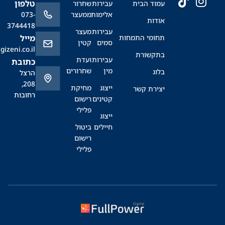
טלפון
עמוד הבית
עבירות
שחרור
אלימות
ממעצר
073-
אודות
3744418
עבירות
מעצר
תחומי התמחות
מייל
סמים
קטין
office@sagizeni.co.il
בתקשורת
עבירות
ועדת
כתובת
מין
שחרורים
בלוג
הרצל
208,
ייצוג
מחיקת
יצירת קשר
רחובות
קטינים
רישום
פלילי
ייצוג
חיילים
ביטול
רישום
פלילי