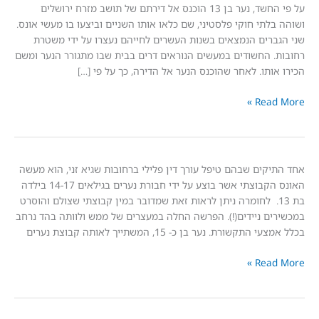
על פי החשד, נער בן 13 הוכנס אל דירתם של תושב מזרח ירושלים
לתי חוקי פלסטיני, שם כלאו אותו השניים וביצעו בו מעשי אונס.
רים הנמצאים בשנות העשרים לחייהם נעצרו על ידי משטרת
 החשודים במעשים הנוראים דרים בבית שבו מתגורר הנער ומשם
ותו. לאחר שהוכנס הנער אל הדירה, כך על פי […]
Read
קים שבהם טיפל עורך דין פלילי ברחובות שגיא זני, הוא מעשה
האונס הקבוצתי אשר בוצע על ידי חבורת נערים בגילאים 14-17 בילדה
ת 13. לחומרה ניתן לראות זאת שמדובר במין קבוצתי שצולם והוסרט
ם ניידים(!). הפרשה החלה במעצרים של ממש ולוותה בהד נרחב
שורת. נער בן כ- 15, המשתייך לאותה קבוצת נערים
Read