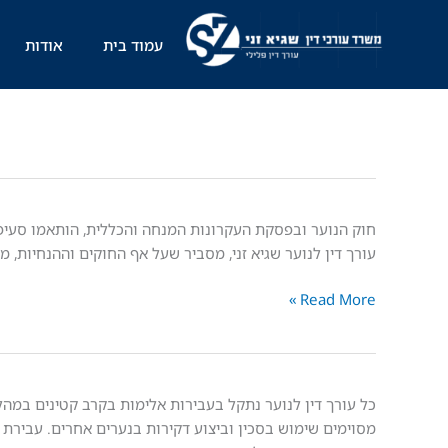
ילוג
תוכן
עמוד בית
אודות
החקירה
חוק הנוער ובפסקת העקרונות המנחה והכללית, הותאמו סעיפי
הסתיימה
עורך דין לנוער שגיא זני, מסביר שעל אף החוקים וההנחיות,
–
Read More »
האם
הקטין
משוחרר
לביתו?
"תת
כל עורך דין לנוער נתקל בעבירות אלימות בקרב קטינים במה
תרבות
מסוימים שימוש בסכין וביצוע דקירות בנערים אחרים. עבירת ד