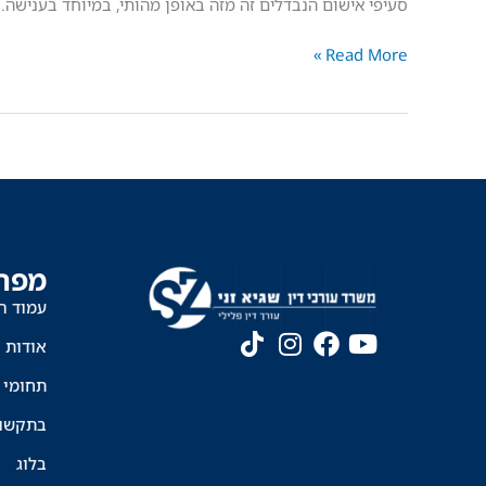
הסכין"
סעיפי אישום הנבדלים זה מזה באופן מהותי, במיוחד בענישה.
–
Read More »
הניסיונות
להרתיע
על
חשבון
הנאשמים
מפת
עמוד ה
אודות
תחומי 
בתקשו
בלוג