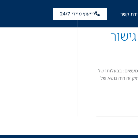
לייעוץ מיידי 24/7
ירת קשר
גישור
בו היה מעורב קשיש כבן 70 אשר נאשם בביצוע שני מעשי אינוס בנערות בנות 14. הרקע למעשים: בבעלותו של
הישאר בה, על ידי כך שנתן להן 5 שקלים וממתקים. בתיק זה היה נושא של