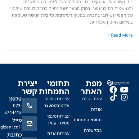
ט אלו עוסקים ברוב התיקים הפליליים בהם החשודים
ם הם בני נוער. בחוק הנוער ישנה נטייה ברורה לטובת שיקומו
ן ושילובו בחברה. בסעיף העקרונות מקבלת הגישה שעוסקת
הקטין מעמד על.
Read
מפת
תחומי
יצירת
האתר
התמחות
קשר
טלפון
עמוד הבית
עבירות
שחרור
אלימות
ממעצר
073-
אודות
3744418
עבירות
מעצר
תחומי התמחות
מייל
סמים
קטין
office@sagizeni.co.il
בתקשורת
עבירות
ועדת
כתובת