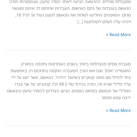
 שכלית. ההרשעה הגיעה לאחר הסדר טיעון, שבמסגרתו הודה
עובדות של כתם האישום. העבירות שיוחסו לו: אינוס ומעשה
סדום. השופטים החליטו לשלוח את הנאשם למעון נעול עד לגיל 18,
ליו לשלם למתלוננת […]
Read
מים מהגדולות ביותר בשנים האחרונות נתפסה בפארק
 'אפק' שבראש העין. המעבדה הוקמה בתחכום רב באמצעות
דול סם מסוג קנאביס בשיטת 'הידרו'. הנאשם, אשר יוצג על ידי
עו"ד פלילי שגיא זני, הודה בגידול של 98.5 ק"ג קנאביס. על אף עברו
של הנאשם בתחום הסמים, הגיעו הצדדים להסדר טיעון והנאשם
נש מאסר
Read