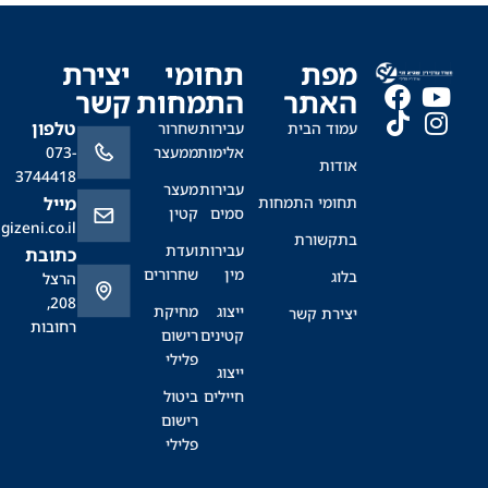
ס
מפת
תחומי
יצירת
האתר
התמחות
קשר
טלפון
עמוד הבית
עבירות
שחרור
אלימות
ממעצר
073-
אודות
3744418
עבירות
מעצר
תחומי התמחות
מייל
סמים
קטין
office@sagizeni.co.il
בתקשורת
עבירות
ועדת
כתובת
מין
שחרורים
בלוג
הרצל
208,
ייצוג
מחיקת
יצירת קשר
רחובות
קטינים
רישום
פלילי
ייצוג
חיילים
ביטול
רישום
פלילי