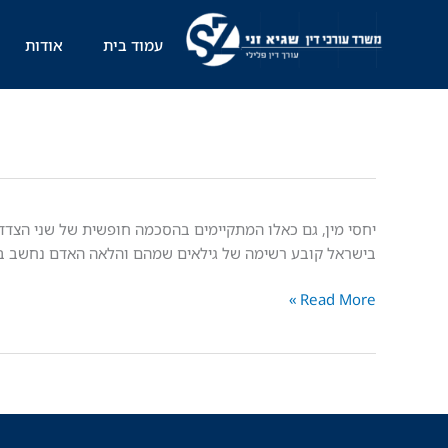
ילוג
תוכן
עמוד בית
אודות
הסכמה
יחסי מין, גם כאלו המתקיימים בהסכמה חופשית של שני הצדד
חופשית
בישראל קובע רשימה של גילאים שמהם והלאה האדם נחשב בוג
ליחסי
Read More »
מין
–
מאיזה
גיל?