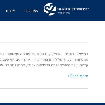
ילוג
תוכן
עמוד בית
אודות
הרשעה
במציאות במדינת ישראל, קיים חוסר פרופורציה משמעותי בע
בצבא
מניסיוני הן כעו"ד פלילי והן בתור עורך דין לחיילים, לא פ
ללא
קיימת עילת המעצר "פגיה במשמעת צה"ל", ממנה נגזר כל שימ
כתם
Read More »
באזרחות
–
יש
דבר
כזה?