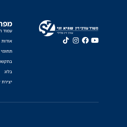
את
החשוד"
מפת
עמוד ה
אודות
תחומי 
בתקשו
בלוג
יצירת 