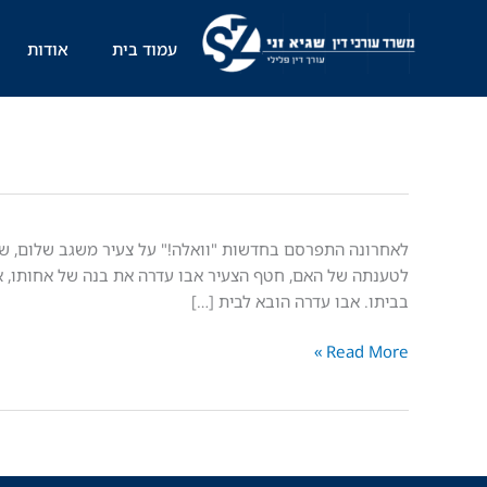
ילוג
תוכן
עמוד בית
אודות
עו"ד
זני
לטענתה של האם, חטף הצעיר אבו עדרה את בנה של אחותו, 
ל-
בביתו. אבו עדרה הובא לבית […]
"וואלה!":
Read More »
"המשטרה
לא
עשתה
די
כדי
לאתר