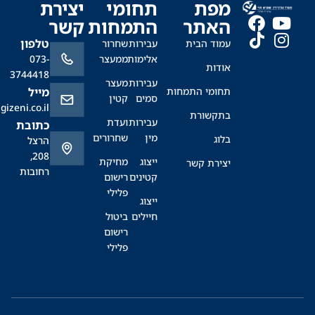
מפת
תחומי
יצירת
האתר
התמחות
קשר
טלפון
עמוד הבית
עבירות
שחרור
אלימות
ממעצר
073-
אודות
3744418
עבירות
מעצר
תחומי התמחות
מייל
סמים
קטין
office@sagizeni.co.il
בתקשורת
עבירות
ועדת
כתובת
מין
שחרורים
בלוג
הרצל
208,
ייצוג
מחיקת
יצירת קשר
רחובות
קטינים
רישום
פלילי
ייצוג
חיילים
ביטול
רישום
פלילי