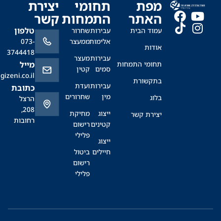
מפת
תחומי
יצירת
האתר
התמחות
קשר
טלפון
עמוד הבית
עבירות
שחרור
אלימות
ממעצר
073-
אודות
3744418
עבירות
מעצר
תחומי התמחות
מייל
סמים
קטין
office@sagizeni.co.il
בתקשורת
עבירות
ועדת
כתובת
מין
שחרורים
בלוג
הרצל
208,
ייצוג
מחיקת
יצירת קשר
רחובות
קטינים
רישום
פלילי
ייצוג
חיילים
ביטול
רישום
פלילי