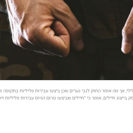
יל 18, אינם נושאים רישום פלילי, אך מה אומר החוק לגבי נערים שכן ביצעו עבירות פליליות ב
ק בייצוג חיילים, אומר כי "חיילים שביצעו טרום הגיוס עבירות פליליות וי