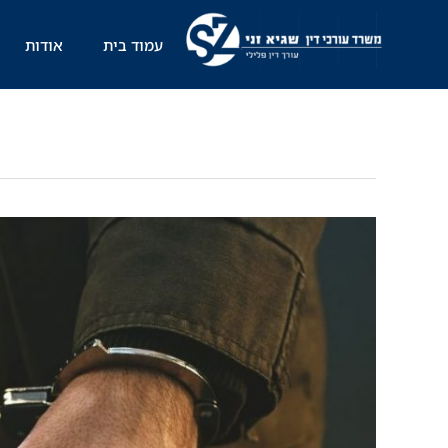
ילוג
תוכן
עמוד בית
אודות
האם
ניתן
למחוק
רישום
עבירה
פלילית
אצל
חיילים?