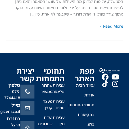
 על מנת לבדוק מה היעילות של עונשי המאסר והאם ניתן
וצאות טובות יותר על ידי חלופות מאסר. הצוות עצמו הוקם
דורנר – שקבעה לא אחת, כי […]
Read
מפת
תחומי
יצירת
האתר
התמחות
קשר
טלפון
עמוד הבית
עבירות
שחרור
אלימות
ממעצר
073-
אודות
3744418
עבירות
מעצר
תחומי התמחות
מייל
סמים
קטין
office@sagizeni.co.il
בתקשורת
עבירות
ועדת
כתובת
מין
שחרורים
בלוג
הרצל