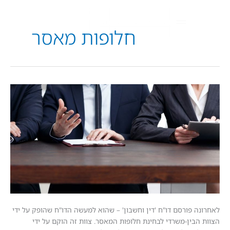
חלופות מאסר
רדי
 פורסם דו"ח 'דין וחשבון' – שהוא למעשה הדו"ח שהופק על ידי
בין-משרדי לבחינת חלופות המאסר. צוות זה הוקם על ידי