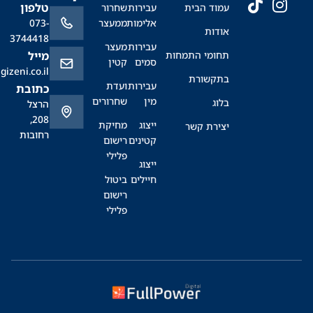
טלפון
עמוד הבית
עבירות
שחרור
אלימות
ממעצר
073-
אודות
3744418
עבירות
מעצר
תחומי התמחות
מייל
סמים
קטין
office@sagizeni.co.il
בתקשורת
עבירות
ועדת
כתובת
מין
שחרורים
בלוג
הרצל
208,
ייצוג
מחיקת
יצירת קשר
רחובות
קטינים
רישום
פלילי
ייצוג
חיילים
ביטול
רישום
פלילי