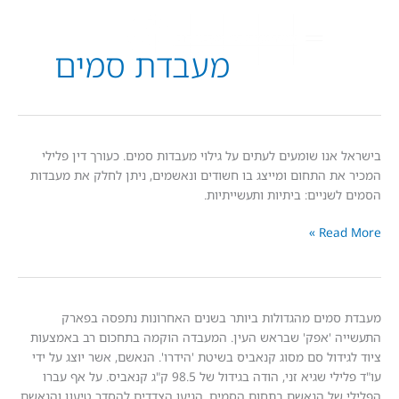
מעבדת סמים
אנו שומעים לעתים על גילוי מעבדות סמים. כעורך דין פלילי
ת התחום ומייצג בו חשודים ונאשמים, ניתן לחלק את מעבדות
ם
שניים: ביתיות ותעשייתיות.
Read
מים מהגדולות ביותר בשנים האחרונות נתפסה בפארק
 'אפק' שבראש העין. המעבדה הוקמה בתחכום רב באמצעות
דול סם מסוג קנאביס בשיטת 'הידרו'. הנאשם, אשר יוצג על ידי
עו"ד פלילי שגיא זני, הודה בגידול של 98.5 ק"ג קנאביס. על אף עברו
של הנאשם בתחום הסמים, הגיעו הצדדים להסדר טיעון והנאשם