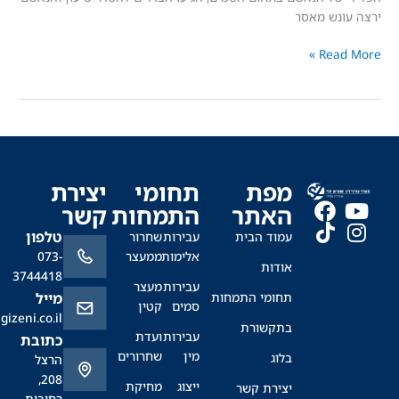
נש מאסר
Read
ס
מפת
תחומי
יצירת
האתר
התמחות
קשר
טלפון
עמוד הבית
עבירות
שחרור
אלימות
ממעצר
073-
אודות
3744418
עבירות
מעצר
תחומי התמחות
מייל
סמים
קטין
office@sagizeni.co.il
בתקשורת
עבירות
ועדת
כתובת
מין
שחרורים
בלוג
הרצל
208,
ייצוג
מחיקת
יצירת קשר
רחובות