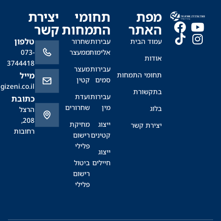
מפת
תחומי
יצירת
האתר
התמחות
קשר
טלפון
עמוד הבית
עבירות
שחרור
אלימות
ממעצר
073-
אודות
3744418
עבירות
מעצר
תחומי התמחות
מייל
סמים
קטין
office@sagizeni.co.il
בתקשורת
עבירות
ועדת
כתובת
מין
שחרורים
בלוג
הרצל
208,
ייצוג
מחיקת
יצירת קשר
רחובות
קטינים
רישום
פלילי
ייצוג
חיילים
ביטול
רישום
פלילי