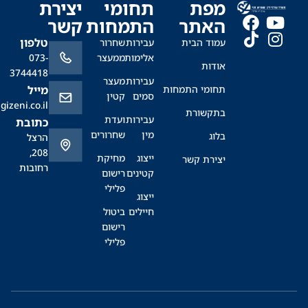
מפת
תחומי
יצירת
האתר
התמחות
קשר
טלפון
עמוד הבית
עבירות
שחרור
אלימות
ממעצר
073-
אודות
3744418
עבירות
מעצר
תחומי התמחות
מייל
סמים
קטין
office@sagizeni.co.il
בתקשורת
עבירות
ועדת
כתובת
מין
שחרורים
בלוג
הרצל
208,
ייצוג
מחיקת
יצירת קשר
רחובות
קטינים
רישום
פלילי
ייצוג
חיילים
ביטול
רישום
פלילי