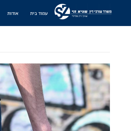
ילוג
תוכן
עמוד בית
אודות
החופש
הגדול
מתחיל:
עורך
דין
פלילי
לקטינים
על
העבירות
הנפוצות