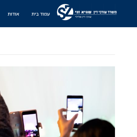
ילוג
תוכן
עמוד בית
אודות
רעה
חולה
גם
ב-2025:
מצלמים
ומפיצים
במקום
להתקשר
למשטרה