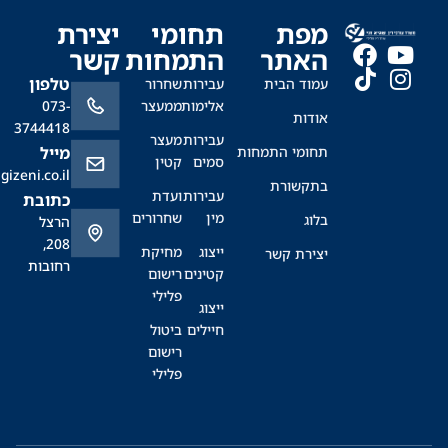
מפת
תחומי
יצירת
האתר
התמחות
קשר
טלפון
עמוד הבית
עבירות
שחרור
אלימות
ממעצר
073-
אודות
3744418
עבירות
מעצר
תחומי התמחות
מייל
סמים
קטין
office@sagizeni.co.il
בתקשורת
עבירות
ועדת
כתובת
מין
שחרורים
בלוג
הרצל
208,
ייצוג
מחיקת
יצירת קשר
רחובות
קטינים
רישום
פלילי
ייצוג
חיילים
ביטול
רישום
פלילי