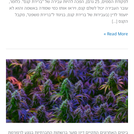
לפקודת הסמים, 25 גרם), הפכה להיות עבירה של "ברירת קנס". כלומר,
בירה יכול לשלם קנס, ויראו אותו כמי שמודה באשמה והוא לא
דין (בעבירות של ברירת קנס, בניגוד ל"ברירת משפט", מקבל
]
Read
:
אחרונים התקיים דיון סוער ברשתות החברתיות בנוגע לרפורמת