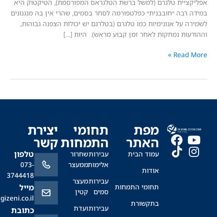
ית טלגרם (למשל ברשת הטלגראס המפורסמת), הטיקטוק היא
בה ״חובבנית״ כפלטפורמה לסחר בסמים, שהרי אין בה מנגנונים
על אנונימיות כמו טלגרם (בטלרגם יש יכולות הצפנה גבוהות,
ת נמחקות לאחר זמן קבוע מראש). היות […]
Read
מפת
תחומי
יצירת
האתר
התמחות
קשר
טלפון
עמוד הבית
עבירות
שחרור
אלימות
ממעצר
073-
אודות
3744418
עבירות
מעצר
תחומי התמחות
מייל
סמים
קטין
office@sagizeni.co.il
בתקשורת
עבירות
ועדת
כתובת