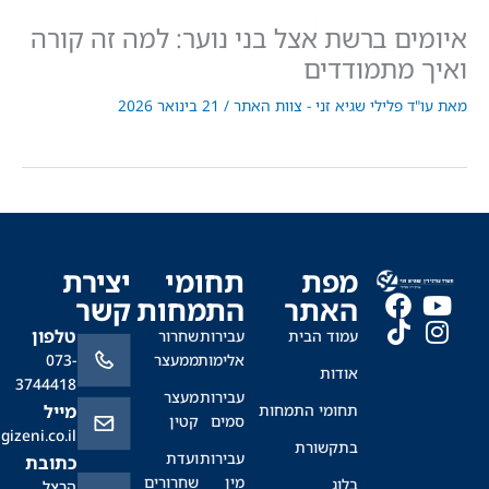
ים ברשת אצל בני נוער: למה זה קורה
 מתמודדים
"ד פלילי שגיא זני - צוות האתר
/
21 בינואר 2026
מפת
תחומי
יצירת
האתר
התמחות
קשר
טלפון
עמוד הבית
עבירות
שחרור
אלימות
ממעצר
073-
אודות
3744418
עבירות
מעצר
תחומי התמחות
מייל
סמים
קטין
office@sagizeni.co.il
בתקשורת
עבירות
ועדת
כתובת
מין
שחרורים
בלוג
הרצל