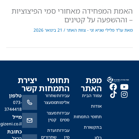
 המפחידה מאחורי סמי הפיצוציות
השפעה על קטינים
"ד פלילי שגיא זני - צוות האתר
/
21 בינואר 2026
מפת
תחומי
יצירת
האתר
התמחות
קשר
טלפון
עמוד הבית
עבירות
שחרור
אלימות
ממעצר
073-
אודות
3744418
עבירות
מעצר
תחומי התמחות
מייל
סמים
קטין
office@sagizeni.co.il
בתקשורת
עבירות
ועדת
כתובת
מין
שחרורים
בלוג
הרצל