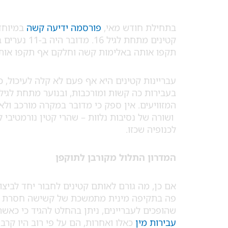
בתחילת חודש מאי,
פורסמה ידיעה קשה
במיוחד
תקפו אותה באלימות קשה וחלקם אף תקפו אותה
עבריינות קטינים היא אף פעם לא קלה לעיכול, 
המזוויעים. אין ספק כי מדובר במקרה מורכב ולא
ושורה של נסיבות נלוות – שהרי קטין נורמטיבי 
לכנופיה שכזו.
המדרון התלול מקורבן לתוקפן
אם כן, מה גורם לאותם קטינים לחבור יחד לביצ
פה בתקיפה מינית מתמשכת של קשישה חסרת יש
שהופכים לעבריינים, ניתן בהחלט להגיד כי כאשר מדובר בקטי
עבירות מין
כאלו ואחרות, הם על פי רוב היו קרב