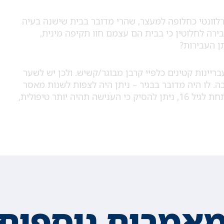
לוונטי כחלופה למעצר, שהרי מדובר בבית שישנה בעיה
רה לחלוטין כי בבית הם עצמם חוו תקיפה מינית,
תן העבירות?
יינות קטינים כלפיי קרבן מבוגר/קשיש. ולכן יש לשער
. לו היה מדובר בבגיר – ניתן היה לצפות לשנות מאסר
רבות, אך מעצם היותם של החשודים קטינים ומתחת לגיל 16, ניתן להסיק כי הענישה תהיה יותר טיפולית,
אמרים נוספים