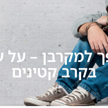
תחומי התמחות
הרצאות
בתקשורת
בלוג
יצ
 למקרבן – על עב
בקרב קטינים