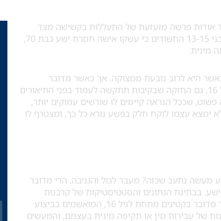
 אודות פרשה מזעזעת של התעללות בקשישה מצד
קטינים מתחת לגיל 16. מדובר היה ב-11 נערים בני 13-15 החשודים כי עשקו אישה חסרת ישע כבת 70,
 מינית.
כאשר היא לרוב נובעת ממצוקה. אך כאשר מדובר
בעבירות כה קשות ומורכבות, ובנוער מתחת לגיל 16, גם החזקה שבקיבות תתקשה לעמוד בפני התיאורים
 פשוט, שככל הנראה קיימים לו שורשים עמוקים יותר,
לא ימצא עצמו לוקח חלק בפשע נורא כל כך, ומצטרף לו
וע מעשה נתעב שכזה? מעבר לגזל והגניבה, הרי מדובר
ע. בבחינת הנתונים והסטטיסטיקות של קרבנות
נים מתחת לגיל 16, המואשמים בביצוע
נות של עבירות מין או תקיפה מינית בעצמם, והמעשים