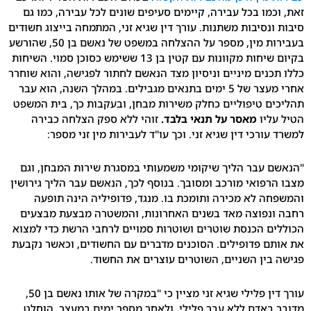
ו בכל עבירה, קיימים סעיפים שונים לכל עבירה, כמו גם
סיבות משתנות. עורך דין שגיא זני, המתמחה בייצוג חשודים
בעבירות מין, מספר על ההצלחה במשפט של נאשם בן 50, שהורשע
בקיום שיחות מקוונות עם קטין בן 13 ששימש כסוכן סמוי. השיחות
ים מיניים וניסיון מצד הנאשם לחתור לפגישה, והוא שוחרר
אחרי מעצר של 5 ימים בתנאים מגבילים. במהלך השנה, הוא עבר
טיפוליים כחלק משירות מבחן, ובעקבות כך, בית המשפט
ו
מאסר על תנאי בלבד.
זוהי ללא ספק הצלחה כבירה
כי דין שגיא זני. וכך עו"ד לעבירות מין זני מספר:
עבר הליך שיקומי משמעותי במסגרת שירות המבחן, וגם
ואי מורכב ומסובך. בנוסף לכך, הנאשם עבר הליך גירושין
לא מכירה ותומכת בו. מנגד, פדופיליה הינה תופעה
פוצה מאד בשנים האחרונות, והמשטרה מבצעת מבצעים
הכנסת שוטרים ושוטרות סמויים לרחבי הרשת כדי למצוא
פדופילים. הסוכנים מדברים עם החשודים, וכאשר נקבעת
ן השניים, השוטרים עוצרים את החשוד.
עורך דין פלילי שגיא זני מציין כי "במקרה של אותו נאשם בן 50,
דם ללא עבר פלילי, ולאחר מספר ימים במעצר, הוחלט