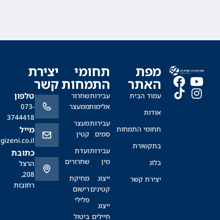
מפת
תחומי
יצירת
האתר
התמחות
קשר
טלפון
עמוד הבית
עבירות
שחרור
אלימות
ממעצר
073-
אודות
3744418
עבירות
מעצר
תחומי התמחות
מייל
סמים
קטין
office@sagizeni.co.il
בתקשורת
עבירות
ועדת
כתובת
מין
שחרורים
בלוג
הרצל
208,
ייצוג
מחיקת
יצירת קשר
רחובות
קטינים
רישום
פלילי
ייצוג
חיילים
ביטול