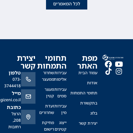
לכל המאמרים
מפת
תחומי
יצירת
האתר
התמחות
קשר
טלפון
עמוד הבית
עבירות
שחרור
אלימות
ממעצר
073-
אודות
3744418
עבירות
מעצר
תחומי התמחות
מייל
סמים
קטין
office@sagizeni.co.il
בתקשורת
עבירות
ועדת
כתובת
מין
שחרורים
בלוג
הרצל
208,
ייצוג
מחיקת
יצירת קשר
רחובות
קטינים
רישום