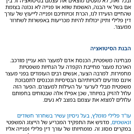
ת, לא מעטים מוצאים את עצמם בסיטואציה זו. בין
אי הבנה, האשמת שווא או פנייה לא נכונה בצומת
הועידו לנו, הכרת זכויותיכם ופנייה לייעוץ של עורך
לי ותיק יכולות להיות מכריעות באפשרות לשחרור
סיטואציה
משפטית, הכנסת אדם למעצר הוא עניין מורכב.
מעצר מחייבת הקפדה על הנחיות משפטיות
. למרבה הצער, אנשים רבים העומדים בפני מעצר
דעים לזכויותיהם הבסיסיות ונכנסים לתסבוכת
 מבלי לערער על העילות למעצרם. הפער הזה
זיק במיוחד, שכן אפילו אלה שבטוחים בחפותם
למצוא את עצמם במצב לא נעים.
ילי מומלץ, בעל ניסיון עשיר בשחרור חשודים
,
מדגיש את התפקיד המכריע של הייצוג המשפטי
מסוג זה. מומחיותו של עורך דין פלילי ופנייה אליו