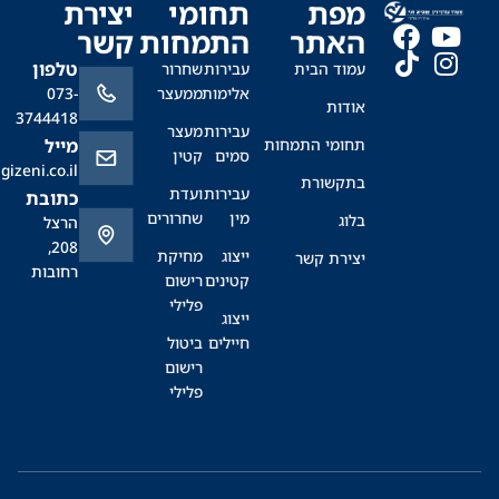
מפת
תחומי
יצירת
האתר
התמחות
קשר
טלפון
עמוד הבית
עבירות
שחרור
אלימות
ממעצר
073-
אודות
3744418
עבירות
מעצר
תחומי התמחות
מייל
סמים
קטין
office@sagizeni.co.il
בתקשורת
עבירות
ועדת
כתובת
מין
שחרורים
בלוג
הרצל
208,
ייצוג
מחיקת
יצירת קשר
רחובות
קטינים
רישום
פלילי
ייצוג
חיילים
ביטול
רישום
פלילי