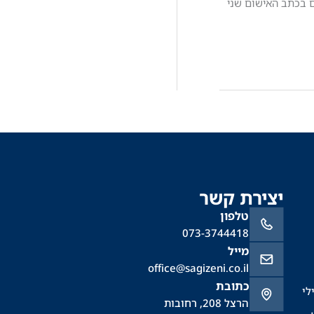
ם בכתב האישום שני
יצירת קשר
טלפון
073-3744418
מייל
office@sagizeni.co.il
כתובת
לי
הרצל 208, רחובות