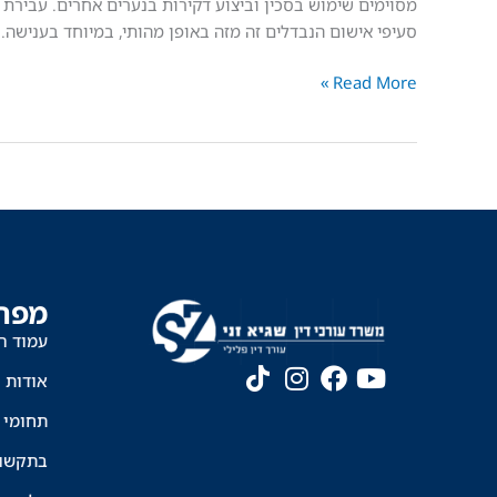
תרבות
מסוימים שימוש בסכין וביצוע דקירות בנערים אחרים. עבירת ד
הסכין"
סעיפי אישום הנבדלים זה מזה באופן מהותי, במיוחד בענישה.
–
Read More »
הניסיונות
להרתיע
על
חשבון
הנאשמים
מפת
עמוד ה
אודות
תחומי 
בתקשו