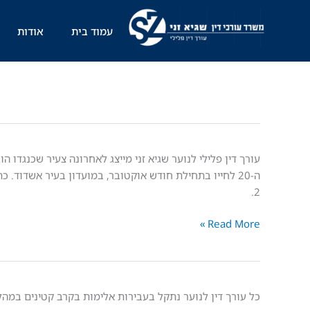
ילוג
תוכן
עמוד בית
אודות
שחרור
עורך דין פלילי לנוער שגיא זני מייצג לאחרונה צעיר שכנגדו
נאשם
ה-20 לחייו בתחילת חודש אוקטובר, במועדון בעיר אשדו
בדקירה
2.
במועדון
Read More »
למעצר
בית
"תת
כל עורך דין לנוער נתקל בעבירות אלימות בקרב קטינים במה